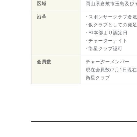
区域
岡山県倉敷市玉島及び
沿革
･スポンサークラブ
倉敷
･仮クラブとしての発足日
･RI本部より認定日
･チャーターナイト 
･衛星クラブ認可 2
会員数
チャー夕ーメンバー 
現在会員数(7月1日現在
衛星クラブ 10