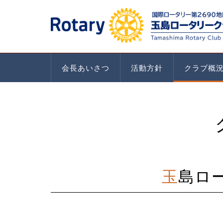
会長あいさつ
活動方針
クラブ概
玉島