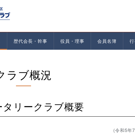
歴代会長・幹事
役員・理事
会員名簿
行
況
クラブ概況
ロータリークラブ概要
(令和5年