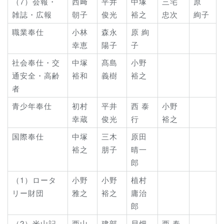
（7）会報・
西﨑
平井
中塚
三宅
原
雑誌・広報
朝子
俊光
裕之
忠次
絢子
職業奉仕
小林
森永
原 絢
幸恵
陽子
子
社会奉仕・交
中塚
髙島
小野
通安全・高齢
裕和
義樹
裕之
者
青少年奉仕
初村
平井
西 泰
小野
幸蔵
俊光
行
裕之
国際奉仕
中塚
三木
原田
裕之
朋子
晴一
郎
（1）ロータ
小野
小野
植村
リー財団
雅之
裕之
庸治
郎
（2）米山記
西山
建部
貝畑
西 泰