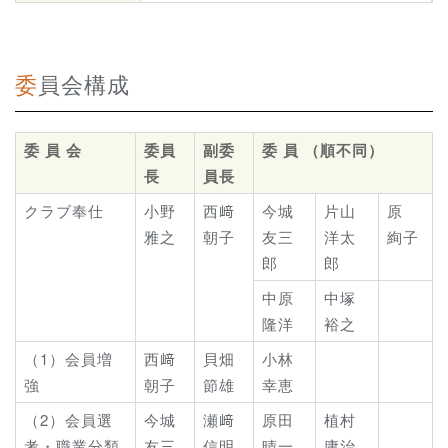
委員会構成
委 員 会
委員
副委
委 員 （順不同）
長
員長
クラブ奉仕
小野
西﨑
今城
片山
原
雅之
朝子
友三
洋太
絢子
郎
郎
中原
中塚
隆洋
裕之
（1）会員増
西﨑
貝畑
小林
強
朝子
節雄
幸恵
（2）会員選
今城
瀬﨑
原田
植村
考・職業分類
友三
信明
晴一
庸治