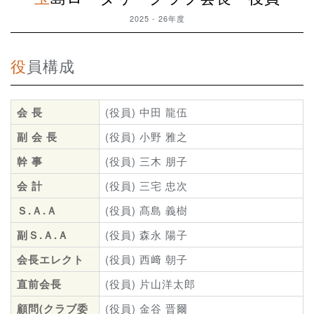
2025 - 26年度
役員構成
会 長
(役員) 中田 龍伍
副 会 長
(役員) 小野 雅之
幹 事
(役員) 三木 朋子
会 計
(役員) 三宅 忠次
Ｓ.Ａ.Ａ
(役員) 髙島 義樹
副Ｓ.Ａ.Ａ
(役員) 森永 陽子
会長エレクト
(役員) 西﨑 朝子
直前会長
(役員) 片山洋太郎
顧問(クラブ委
(役員) 金谷 晋爾