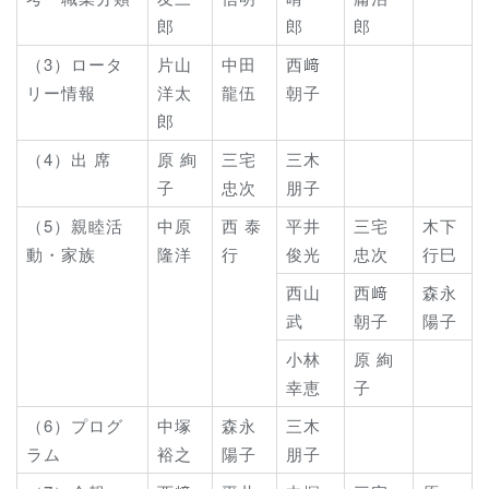
郎
郎
郎
（3）ロータ
片山
中田
西﨑
リー情報
洋太
龍伍
朝子
郎
（4）出 席
原 絢
三宅
三木
子
忠次
朋子
（5）親睦活
中原
西 泰
平井
三宅
木下
動・家族
隆洋
行
俊光
忠次
行巳
西山
西﨑
森永
武
朝子
陽子
小林
原 絢
幸恵
子
（6）プログ
中塚
森永
三木
ラム
裕之
陽子
朋子