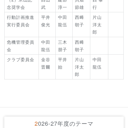
念奨学会
武
淳一
節雄
行
行動計画推進
平井
中田
西﨑
片山
実行委員会
俊光
龍伍
朝子
洋太
郎
危機管理委員
中田
三木
西﨑
会
龍伍
朋子
朝子
クラブ委員会
金谷
平井
片山
中田
晋爾
始
洋太
龍伍
郎
2026-27年度のテーマ